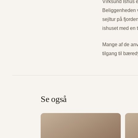
Virksund Ishus e
Beliggenheden ve
sejltur på fjord
ishuset med en t
Mange af de anv
tilgang til bære
Se også