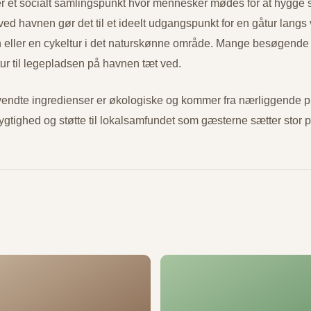
r et socialt samlingspunkt hvor mennesker mødes for at hygge s
d havnen gør det til et ideelt udgangspunkt for en gåtur langs
en eller en cykeltur i det naturskønne område. Mange besøgend
ur til legepladsen på havnen tæt ved.
endte ingredienser er økologiske og kommer fra nærliggende p
dygtighed og støtte til lokalsamfundet som gæsterne sætter stor p