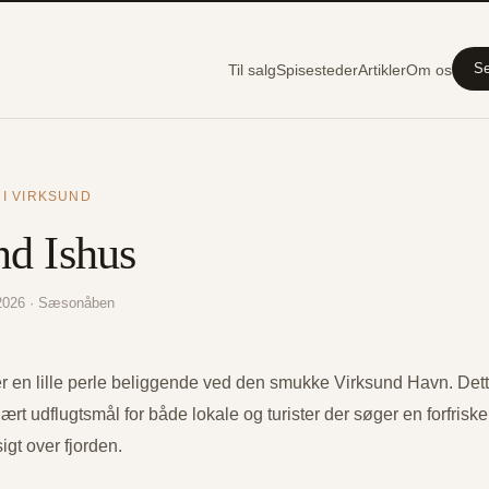
Se
Til salg
Spisesteder
Artikler
Om os
 I VIRKSUND
nd Ishus
r 2026 · Sæsonåben
er en lille perle beliggende ved den smukke Virksund Havn. De
lært udflugtsmål for både lokale og turister der søger en forfri
igt over fjorden.