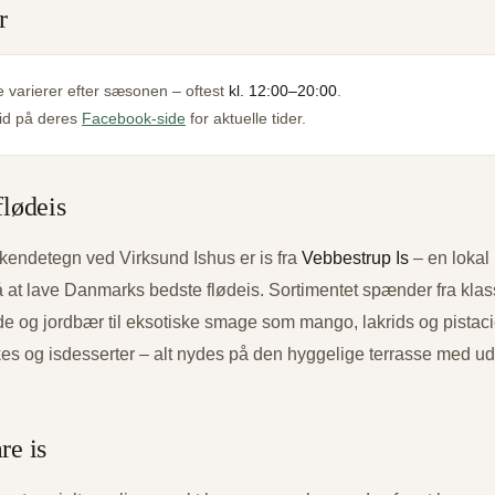
r
 varierer efter sæsonen – oftest
kl. 12:00–20:00
.
tid på deres
Facebook-side
for aktuelle tider.
flødeis
 kendetegn ved Virksund Ishus er is fra
Vebbestrup Is
– en lokal
å at lave Danmarks bedste flødeis. Sortimentet spænder fra kla
de og jordbær til eksotiske smage som mango, lakrids og pistaci
kes og isdesserter – alt nydes på den hyggelige terrasse med ud
re is