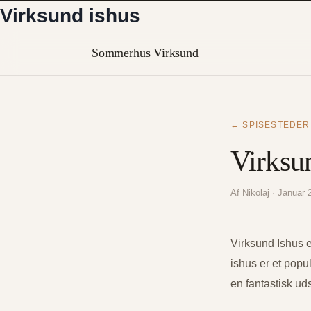
Spring
Virksund ishus
til
indhold
Sommerhus Virksund
← SPISESTEDER
Virksu
Af Nikolaj · Janua
Virksund Ishus 
ishus er et popu
en fantastisk uds