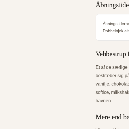
Åbningstide
Åbningstiderne
Dobbelttjek al
Vebbestrup 
Et af de særlige
bestræber sig p
vanilje, chokola
softice, milksha
havnen.
Mere end ba