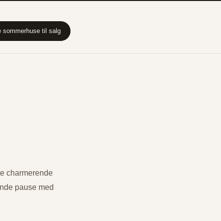
 sommerhuse til salg
tte charmerende
skende pause med