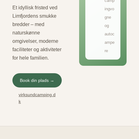
camp
Et idyllisk fristed ved
ingvo
Limfjordens smukke
gne
bredder – med
og
naturskønne
autoc
omgivelser, moderne
ampe
faciliteter og aktiviteter
re
for hele familien.
Book din plads →
virksundcamping.d
k