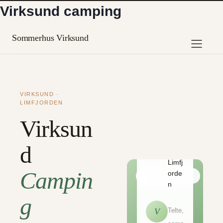
Spring
Virksund camping
til
indhold
Sommerhus Virksund
VIRKSUND ·
LIMFJORDEN
Direk
Virksun
te
adga
d
ng til
Limfj
Campin
orde
Virksund Camping
n
g
Telte,
V