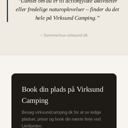
“Uanset om du er til actionfyldte aktiviteter
eller fredelige naturoplevelser – finder du det
hele på Virksund Camping.”
– Sommerhus-virksund.dk
Book din plads på Virksund
Camping
Besøg virksundcamping.dk for at se ledige
pladser, priser og book din næste ferie ved
Limfjorden.