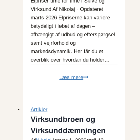
Elpriser time for time i Skive og
Virksund Af Nikolaj · Opdateret
marts 2026 Elpriserne kan variere
betydeligt i løbet af dagen –
afhængigt af udbud og efterspørgsel
samt vejrforhold og
markedsdynamik. Her får du et
overblik over hvordan du holder…
Elpriser
Læs mere
time
for
time
Artikler
Skive
Virksundbroen og
og
Virksund
Virksunddæmningen