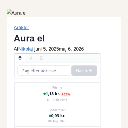
Fortsæt
til
indhold
Artikler
Aura el
Af
Nikolaj
juni 5, 2025
maj 6, 2026